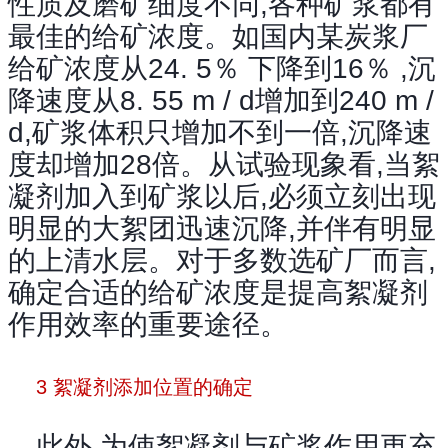
性质及磨矿细度不同,各种矿浆都有
最佳的给矿浓度。如国内某炭浆厂
给矿浓度从24. 5％ 下降到16％ ,沉
降速度从8. 55 m / d增加到240 m /
d,矿浆体积只增加不到一倍,沉降速
度却增加28倍。从试验现象看,当絮
凝剂加入到矿浆以后,必须立刻出现
明显的大絮团迅速沉降,并伴有明显
的上清水层。对于多数选矿厂而言,
确定合适的给矿浓度是提高絮凝剂
作用效率的重要途径。
3 絮凝剂添加位置的确定
此外,为使絮凝剂与矿浆作用更充