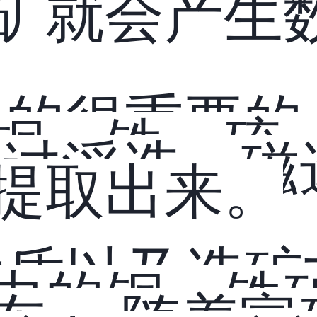
矿就会产生
用的很重要的
铜、铁、硫
通过浮选、磁
提取出来。
性质以及选矿
中的铜、铁