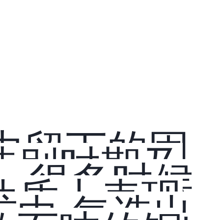
中留下的固
选别时期及
，很多时候
性质上表现
中 每选出