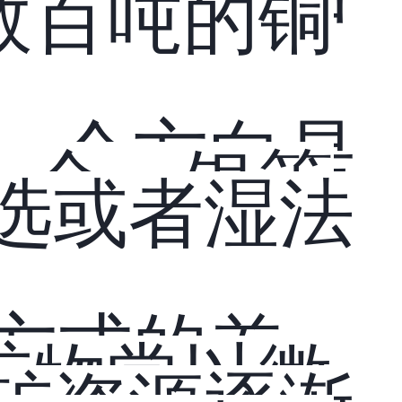
数百吨的铜
一个方向是
、金、银等
选或者湿法
方式的差
矿物常以微