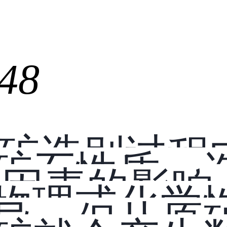
48
矿选别过程
矿石性质、
 因素的影响
物理或化学
异，但从原矿