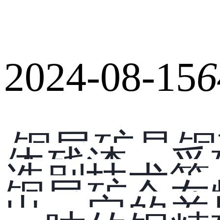
2024-08-15
6
铜尾矿是铜
体残渣。受
选别技术等
铜尾矿会在
出一定的差