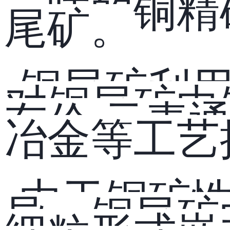
一吨的铜精
尾矿。
铜尾矿利
对铜尾矿中
有价 元素
冶金等工艺
由于铜矿
异，铜尾矿