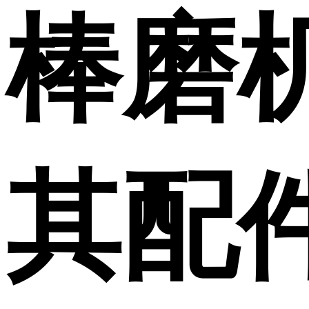
棒磨
其配