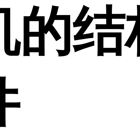
机的结
件