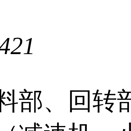
421
料部、回转