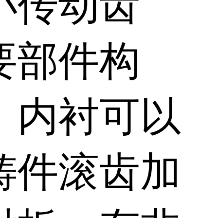
小传动齿
要部件构
，内衬可以
铸件滚齿加