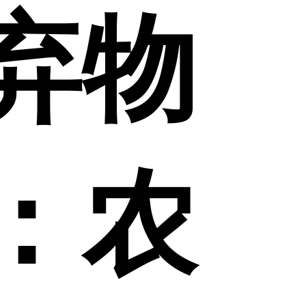
弃物
：农