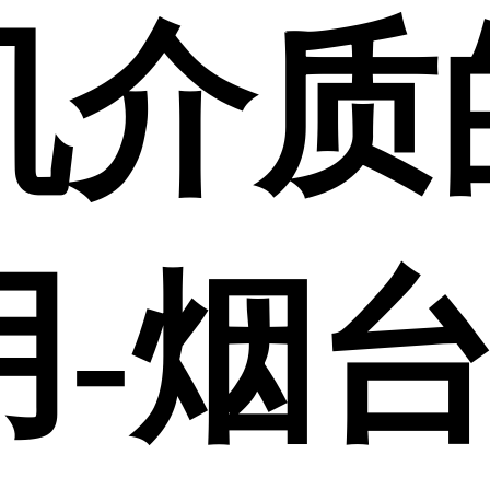
机介质
用-烟