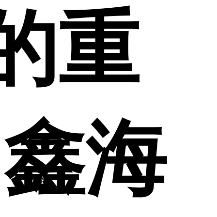
的重
台鑫海