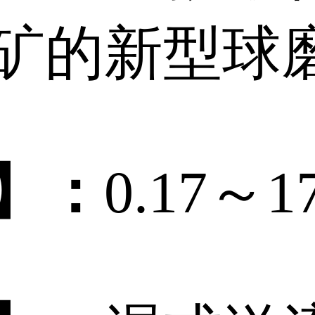
矿的新型球
】：
0.17～17