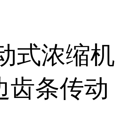
动式浓缩机
边齿条传动