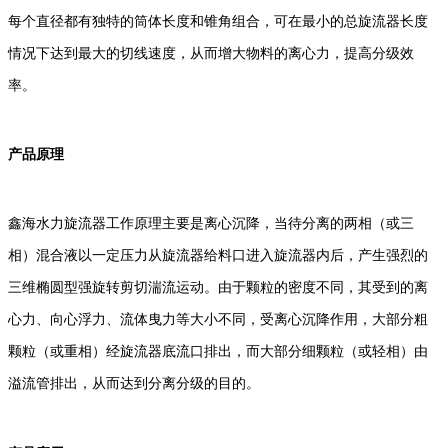
每个直径都有独特的筒体长度和锥角组合，可在最小的总旋流器长度
情况下达到最大的切线速度，从而增大物料的离心力，提高分级效
率。
产品原理
鑫海水力旋流器工作原理主要是离心沉降，当待分离的两相（或三
相）混合液以一定压力从旋流器给料口进入旋流器内后，产生强烈的
三维椭圆型强旋转剪切湍流运动。由于颗粒的密度不同，其受到的离
心力、向心浮力、流体曳力等大小不同，受离心沉降作用，大部分粗
颗粒（或重相）经旋流器底流口排出，而大部分细颗粒（或轻相）由
溢流管排出，从而达到分离分级的目的。